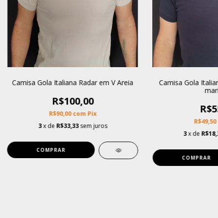
Camisa Gola Italiana Radar em V Areia
Camisa Gola Italia
mar
R$100,00
R$5
R$90,00
com
Pix
R$49,50
3
x de
R$33,33
sem juros
3
x de
R$18,
COMPRAR
COMPRAR