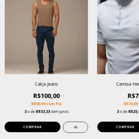
Calça Jeans
Camisa Hen
R$100,00
R$7
R$90,00
com
Pix
R$70,00
3
x de
R$33,33
sem juros
3
x de
R$25,
COMPRAR
COMPRAR